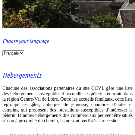
Choose your language
Le portail
CCVL
des
Choose
associations
your
jacquaires
language
de la région
Centre-Val
Hébergements
de Loire
Chacune des associations partenaires du site CCVL gère une liste
des hébergements susceptibles d’accueillir les pèlerins en route dans
la région Centre-Val de Loire. Outre les accueils familiaux, cette liste
regroupe les gîtes, auberges de jeunesse, chambres d’hôtes et
camping qui proposent des prestations susceptibles d’intéresser le
pèlerin. D’autres hébergements dits commerciaux peuvent être situés
sur ou à proximité du chemin, ils ne sont pas listés sur ce site.